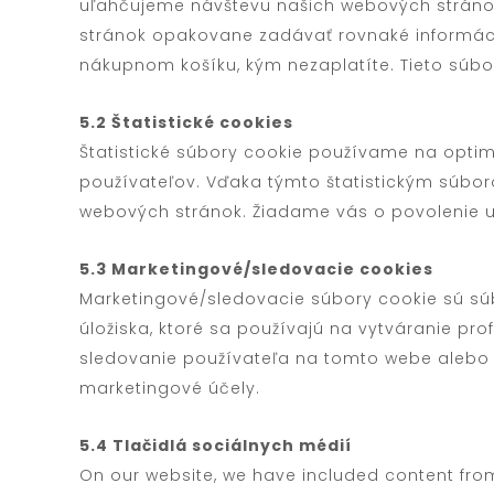
uľahčujeme návštevu našich webových stránok
stránok opakovane zadávať rovnaké informác
nákupnom košíku, kým nezaplatíte. Tieto súb
5.2 Štatistické cookies
Štatistické súbory cookie používame na optim
používateľov. Vďaka týmto štatistickým súbo
webových stránok. Žiadame vás o povolenie um
5.3 Marketingové/sledovacie cookies
Marketingové/sledovacie súbory cookie sú sú
úložiska, ktoré sa používajú na vytváranie pr
sledovanie používateľa na tomto webe alebo
marketingové účely.
5.4 Tlačidlá sociálnych médií
On our website, we have included content from