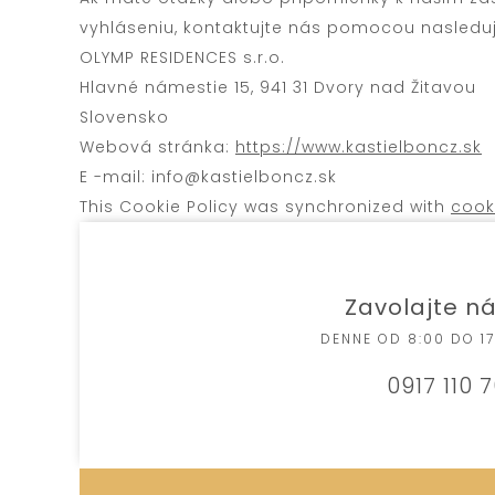
vyhláseniu, kontaktujte nás pomocou nasledu
OLYMP RESIDENCES s.r.o.
Hlavné námestie 15, 941 31 Dvory nad Žitavou
Slovensko
Webová stránka:
https://www.kastielboncz.sk
E -mail:
ks.zcnobleitsak@ofni
This Cookie Policy was synchronized with
cook
Zavolajte n
DENNE OD 8:00 DO 17
0917 110 