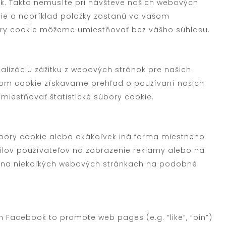
. Takto nemusíte pri návšteve našich webových
ie a napríklad položky zostanú vo vašom
ory cookie môžeme umiestňovať bez vášho súhlasu.
alizáciu zážitku z webových stránok pre našich
rom cookie získavame prehľad o používaní našich
iestňovať štatistické súbory cookie.
bory cookie alebo akákoľvek iná forma miestneho
ofilov používateľov na zobrazenie reklamy alebo na
 na niekoľkých webových stránkach na podobné
 Facebook to promote web pages (e.g. “like”, “pin”)