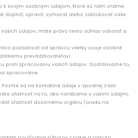
up k svojim osobným údajom, ktoré sú nám známe.
k doplniť, opraviť, vymazať alebo zablokovať vaše
vašich údajov, máte právo tento súhlas odvolať a
právo požadovať od správcu všetky svoje osobné
 ďalšiemu prevádzkovateľovi.
ku proti spracovaniu vašich údajov. Dodržiavame to,
na spracovanie.
s. Pozrite sa na kontaktné údaje v spodnej časti
áte sťažnosť na to, ako narábame s vašimi údajmi,
 podať sťažnosť dozornému orgánu (úradu na
ásadám používania súborov cookie a tomuto