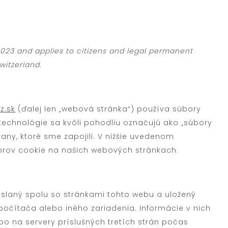
 2023 and applies to citizens and legal permanent
witzerland.
z.sk
(ďalej len „webová stránka“) používa súbory
 technológie sa kvôli pohodliu označujú ako „súbory
rany, ktoré sme zapojili. V nižšie uvedenom
rov cookie na našich webových stránkach.
oslaný spolu so stránkami tohto webu a uložený
čítača alebo iného zariadenia. Informácie v nich
bo na servery príslušných tretích strán počas