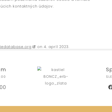
júcich kontaktných údajov:
iedatabase.org
on 4. apríl 2023.
ám
Sp
:00
SL
700