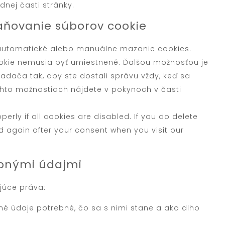
dnej časti stránky.
raňovanie súborov cookie
 automatické alebo manuálne mazanie cookies.
cookie nemusia byť umiestnené. Ďalšou možnosťou je
adača tak, aby ste dostali správu vždy, keď sa
ýchto možnostiach nájdete v pokynoch v časti
erly if all cookies are disabled. If you do delete
ed again after your consent when you visit our
sobnými údajmi
júce práva:
né údaje potrebné, čo sa s nimi stane a ako dlho