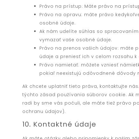
Právo na prístup: Máte právo na príst
Právo na opravu: máte právo kedykoľve
osobné údaje.
Ak nám udelíte súhlas so spracovaním 
vymazať vaše osobné údaje.
Právo na prenos vašich údajov: máte 
údaje a preniesť ich v celom rozsahu k
Právo namietať: môžete vzniesť námiet
pokiaľ neexistujú odôvodnené dôvody 
Ak chcete uplatniť tieto práva, kontaktujte ná
týchto zásad používania súborov cookie. Ak m
radi by sme vás počuli, ale máte tiež právo
ochranu údajov).
10. Kontaktné údaje
Ak máte otázky alebo pripomienky k našim z